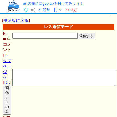
urlの先頭にgyo.tc/を付けてみよう！
通常
依頼