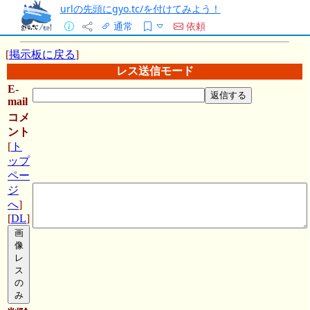
urlの先頭にgyo.tc/を付けてみよう！
通常
依頼