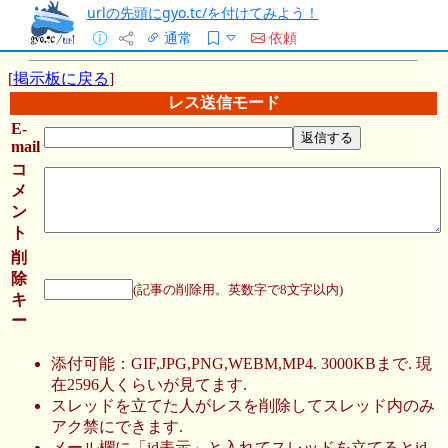
urlの先頭にgyo.tc/を付けてみよう！
通常
依頼