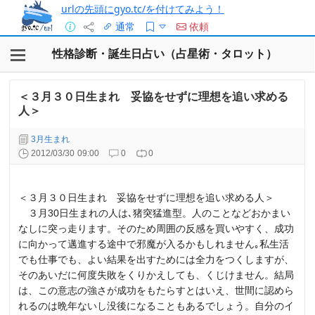
urlの先頭にgyo.tc/を付けてみよう！
通常
依頼