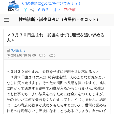
urlの先頭にgyo.tc/を付けてみよう！
通常
依頼