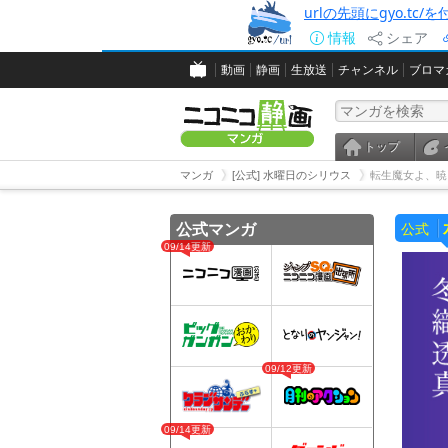
urlの先頭にgyo.tc
情報
シェア