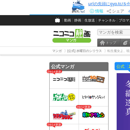
urlの先頭にgyo.tc
情報
シェア