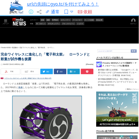
urlの先頭にgyo.tc/を付けてみよう！
通常
依頼