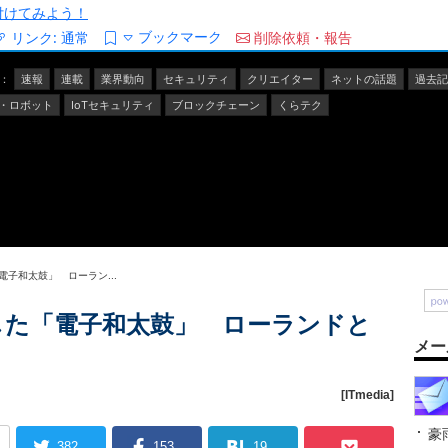
/を付けてみよう！
ブックマーク
リンク:
通常
削除依頼・報告