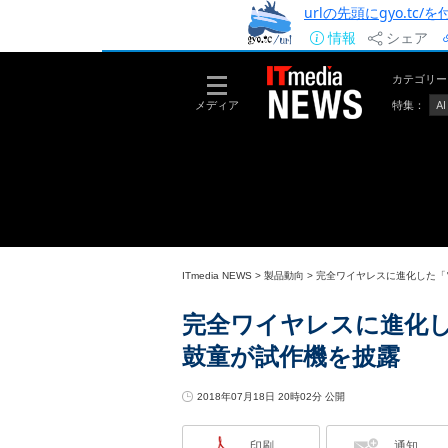
urlの先頭にgyo.tc
情報
シェア