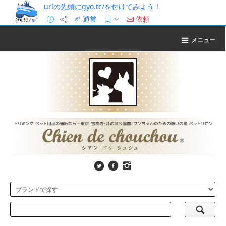
urlの先頭にgyo.tc/を付けてみよう！
通常
依頼