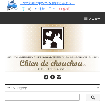
urlの先頭にgyo.tc/を付けてみよう！
通常
依頼