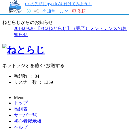
urlの先頭にgyo.tc/を付けてみよう！
通常
依頼