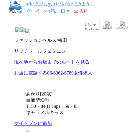
urlの先頭にgyo.tc/を付けてみよう！
通常
依頼