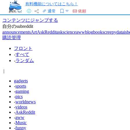
有料機能についてはこちら！
通常
依頼