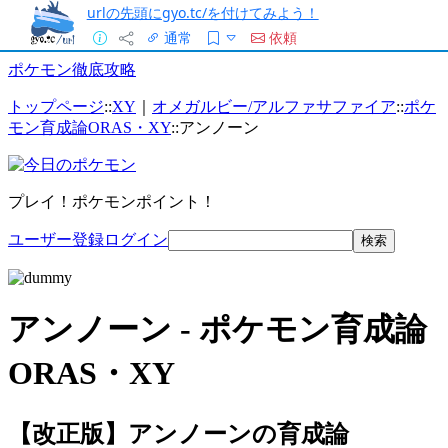
urlの先頭にgyo.tc/を付けてみよう！
通常
依頼