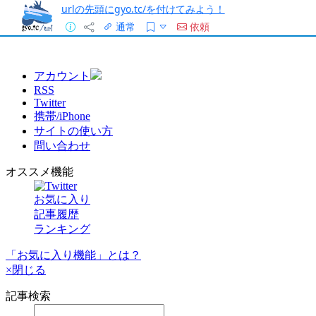
urlの先頭にgyo.tc/を付けてみよう！
通常
依頼