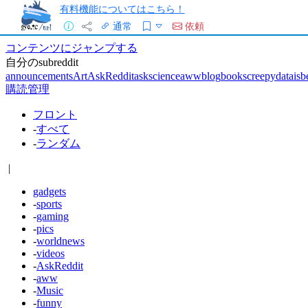
有料機能についてはこちら！
通常
依頼