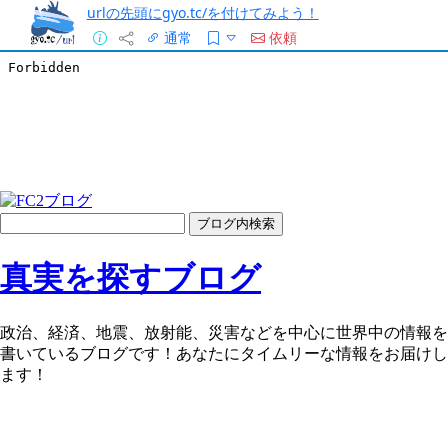
urlの先頭にgyo.tc/を付けてみよう！
通常
依頼