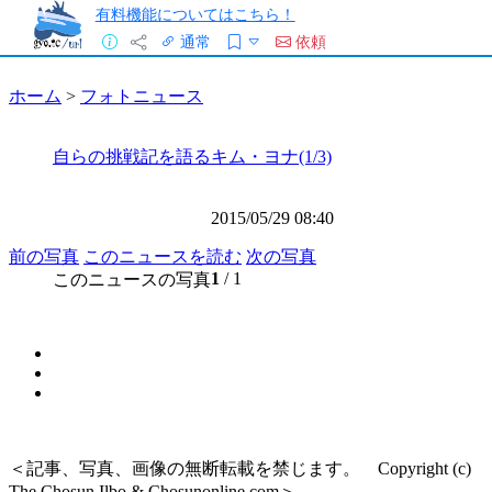
有料機能についてはこちら！
通常
依頼