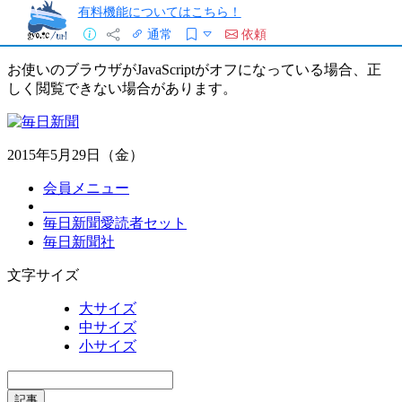
有料機能についてはこちら！
通常
依頼