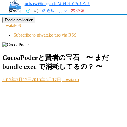
urlの先頭にgyo.tc/を付けてみよう！
通常
依頼