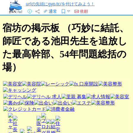
urlの先頭にgyo.tc/を付けてみよう！
通常
依頼