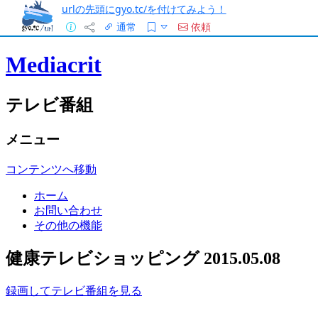
urlの先頭にgyo.tc/を付けてみよう！
通常
依頼