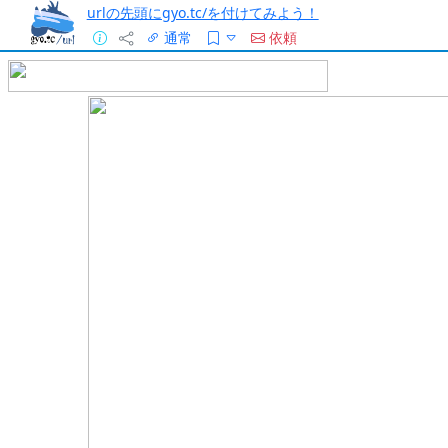
urlの先頭にgyo.tc/を付けてみよう！
通常
依頼