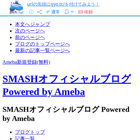
urlの先頭にgyo.tc/を付けてみよう！
通常
依頼