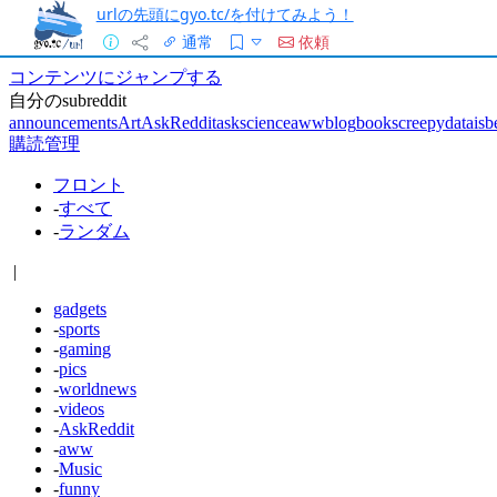
urlの先頭にgyo.tc/を付けてみよう！
通常
依頼