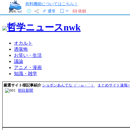
有料機能についてはこちら！
通常
依頼