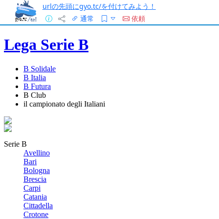
urlの先頭にgyo.tc/を付けてみよう！
通常
依頼