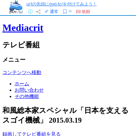
urlの先頭にgyo.tc/を付けてみよう！
通常
依頼