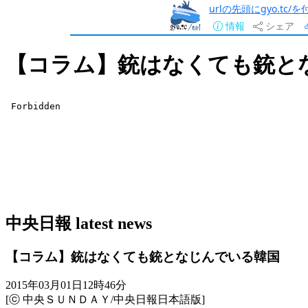
urlの先頭にgyo.tc
情報
シェア