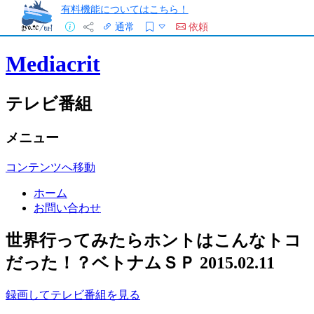
有料機能についてはこちら！
通常
依頼