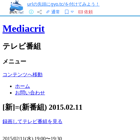
urlの先頭にgyo.tc/を付けてみよう！
通常
依頼