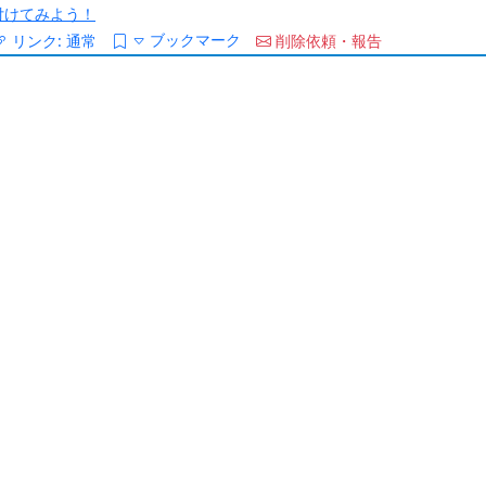
/を付けてみよう！
ブックマーク
リンク:
通常
削除依頼・報告