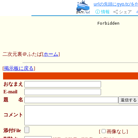
urlの先頭にgyo.tc
情報
シェア