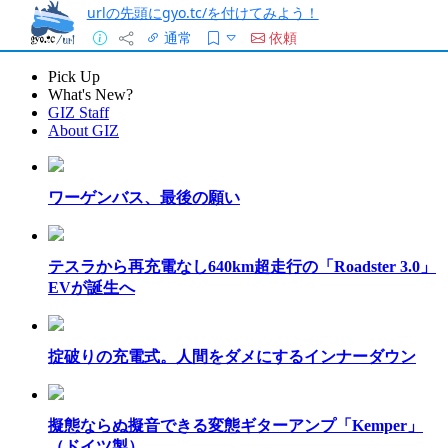
urlの先頭にgyo.tc/を付けてみよう！
通常
依頼