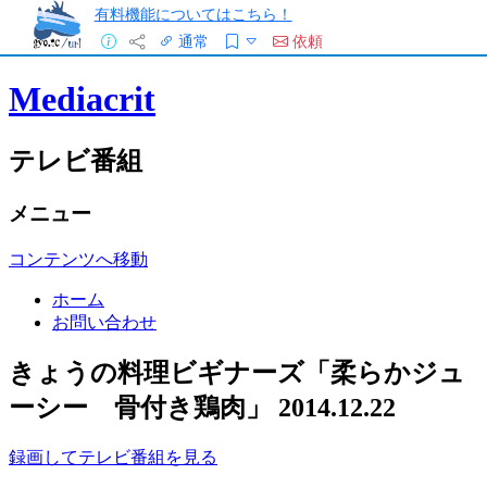
有料機能についてはこちら！
通常
依頼