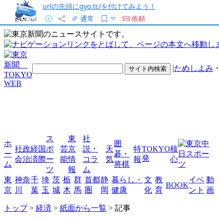
urlの先頭にgyo.tc/を付けてみよう！
通常
依頼