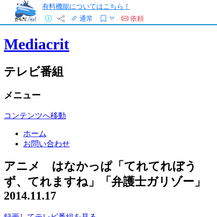
有料機能についてはこちら！
通常
依頼