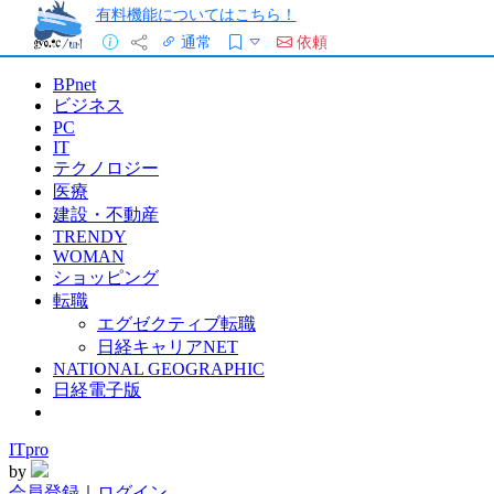
有料機能についてはこちら！
通常
依頼