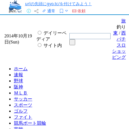
urlの先頭にgyo.tc/を付けてみよう！
通常
依頼