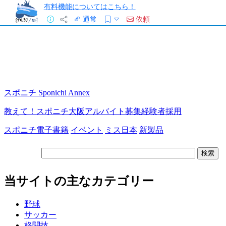
有料機能についてはこちら！
通常
依頼