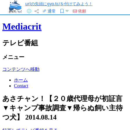
urlの先頭にgyo.tc/を付けてみよう！
通常
依頼