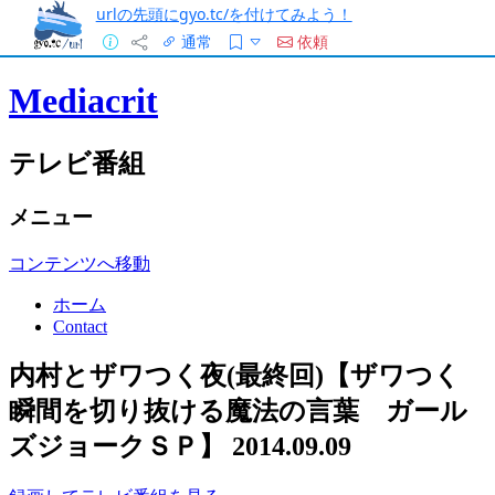
urlの先頭にgyo.tc/を付けてみよう！
通常
依頼