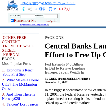
urlの先頭にgyo.tc/を付けてみよう！
通常
依頼