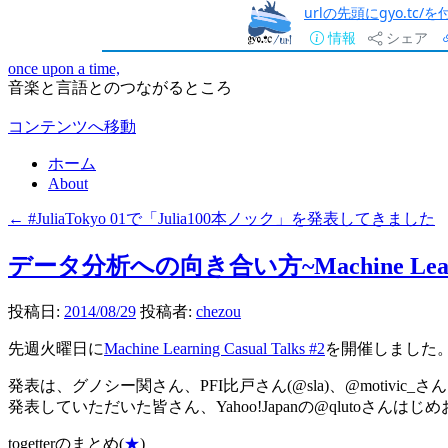
urlの先頭にgyo.tc
情報
シェア