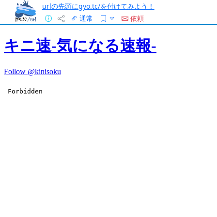
urlの先頭にgyo.tc/を付けてみよう！
通常
依頼