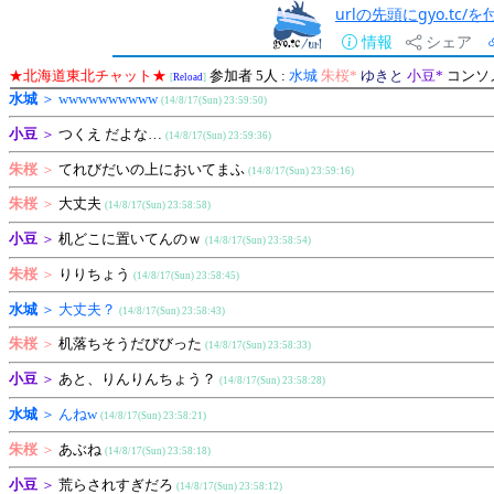
urlの先頭にgyo.tc
情報
シェア