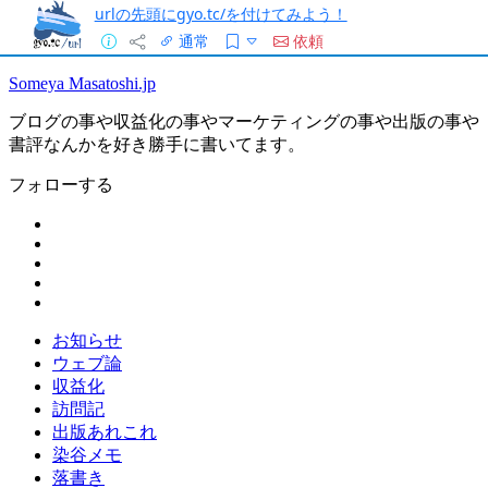
urlの先頭にgyo.tc/を付けてみよう！
通常
依頼