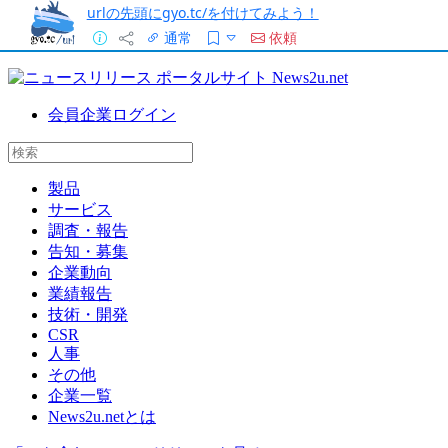
urlの先頭にgyo.tc/を付けてみよう！
通常
依頼