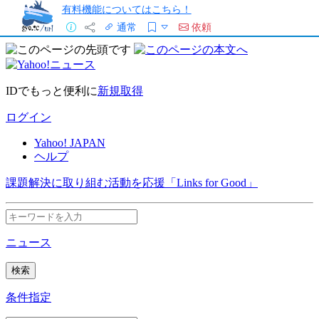
有料機能についてはこちら！
通常
依頼